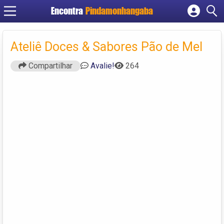
Encontra
Pindamonhangaba
Cadastrar empresa
Fazer login
Ateliê Doces & Sabores Pão de Mel
Criar conta
Compartilhar
Avalie!
264