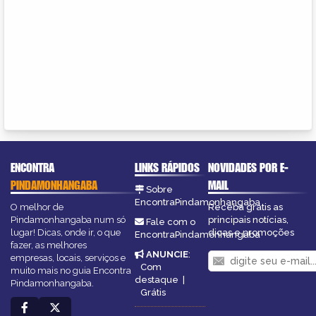
ENCONTRA
LINKS RÁPIDOS
NOVIDADES POR E-
PINDAMONHANGABA
MAIL
Sobre
EncontraPindamonhangaba
O melhor de
Receba grátis as
Pindamonhangaba num só
principais notícias,
Fale com o
lugar! Dicas, onde ir, o que
dicas e promoções
EncontraPindamonhangaba
fazer, as melhores
ANUNCIE
:
empresas, locais, serviços e
Com
muito mais no guia Encontra
destaque
|
Pindamonhangaba.
Grátis