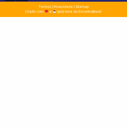
Termos
|
Privacidade
|
Sitemap
Criado com
e
pelo time do EncontraBrasil