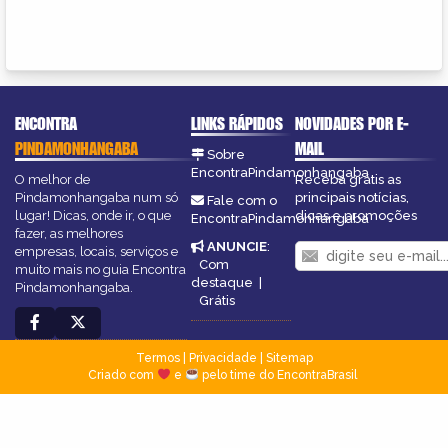
ENCONTRA
LINKS RÁPIDOS
NOVIDADES POR E-
PINDAMONHANGABA
MAIL
Sobre
EncontraPindamonhangaba
O melhor de
Receba grátis as
Pindamonhangaba num só
principais notícias,
Fale com o
lugar! Dicas, onde ir, o que
dicas e promoções
EncontraPindamonhangaba
fazer, as melhores
ANUNCIE
:
empresas, locais, serviços e
Com
muito mais no guia Encontra
destaque
|
Pindamonhangaba.
Grátis
Termos
|
Privacidade
|
Sitemap
Criado com
e
pelo time do EncontraBrasil