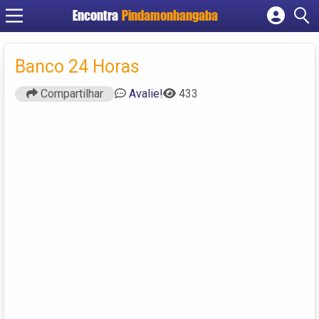
Encontra
Pindamonhangaba
Cadastrar empresa
Fazer login
Banco 24 Horas
Criar conta
Compartilhar
Avalie!
433