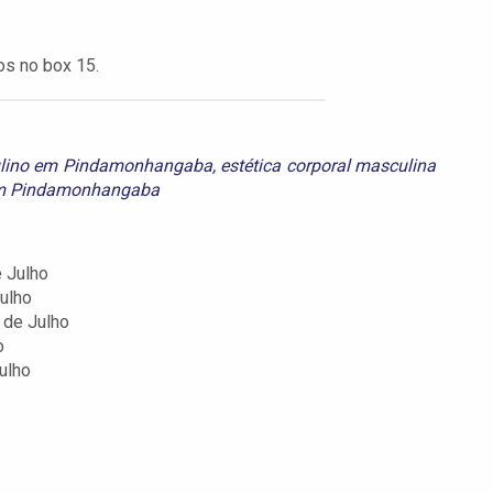
os no box 15.
culino em Pindamonhangaba
,
estética corporal masculina
 em Pindamonhangaba
 Julho
Julho
 de Julho
o
ulho