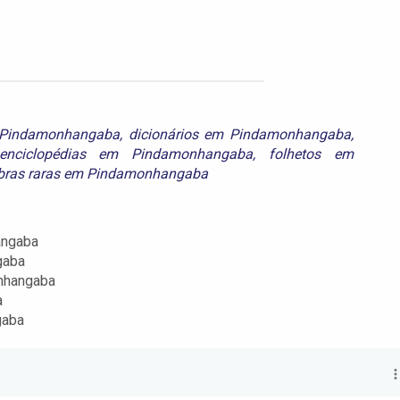
m Pindamonhangaba
,
dicionários em Pindamonhangaba
,
enciclopédias em Pindamonhangaba
,
folhetos em
bras raras em Pindamonhangaba
angaba
gaba
onhangaba
a
gaba