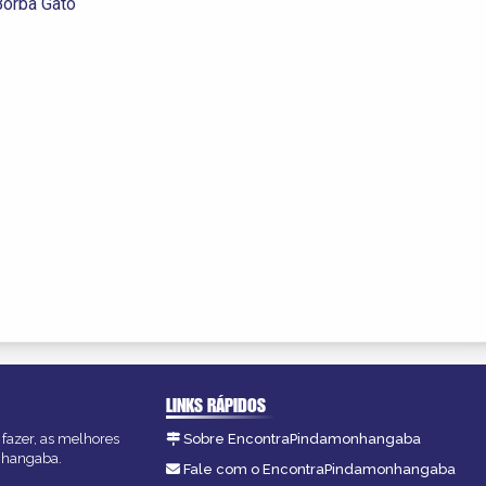
Borba Gato
LINKS RÁPIDOS
fazer, as melhores
Sobre EncontraPindamonhangaba
onhangaba.
Fale com o EncontraPindamonhangaba