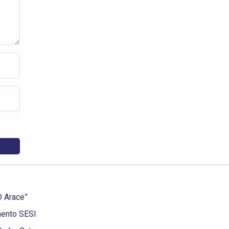
D Arace”
mento SESI