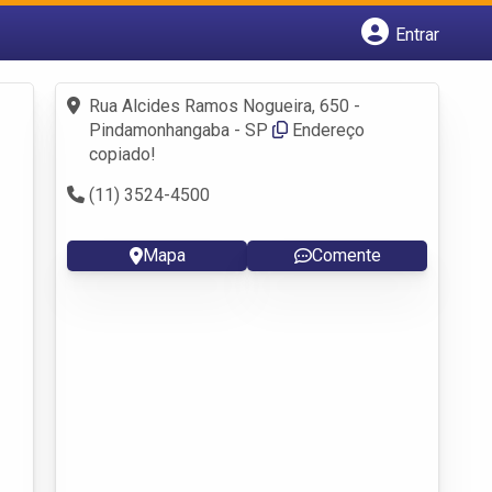
Entrar
Cadastrar empresa
Fazer login
Rua Alcides Ramos Nogueira, 650 -
Criar conta
Pindamonhangaba - SP
Endereço
copiado!
(11) 3524-4500
Mapa
Comente