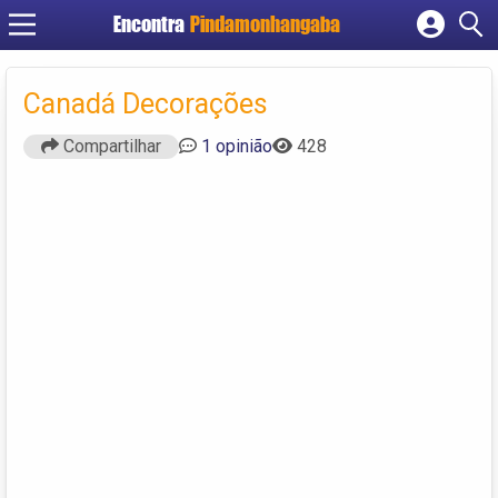
Encontra
Pindamonhangaba
Cadastrar empresa
Fazer login
Canadá Decorações
Criar conta
Compartilhar
1 opinião
428