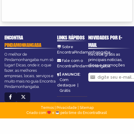
ENCONTRA
LINKS RÁPIDOS
NOVIDADES POR E-
PINDAMONHANGABA
MAIL
Sobre
EncontraPindamonhangaba
O melhor de
Receba grátis as
Pindamonhangaba num só
principais notícias,
Fale com o
lugar! Dicas, onde ir, o que
dicas e promoções
EncontraPindamonhangaba
fazer, as melhores
ANUNCIE
:
empresas, locais, serviços e
Com
muito mais no guia Encontra
destaque
|
Pindamonhangaba.
Grátis
Termos
|
Privacidade
|
Sitemap
Criado com
e
pelo time do EncontraBrasil