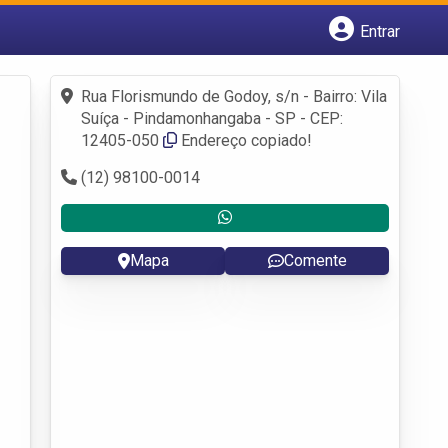
Entrar
Cadastrar empresa
Fazer login
Rua Florismundo de Godoy, s/n - Bairro: Vila
Criar conta
Suíça - Pindamonhangaba - SP - CEP:
12405-050
Endereço copiado!
(12) 98100-0014
Mapa
Comente