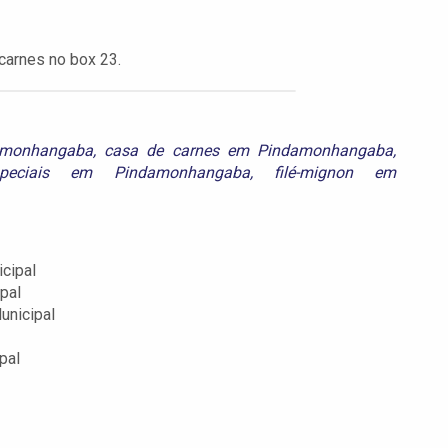
carnes no box 23.
amonhangaba
,
casa de carnes em Pindamonhangaba
,
speciais em Pindamonhangaba
,
filé-mignon em
cipal
pal
unicipal
pal