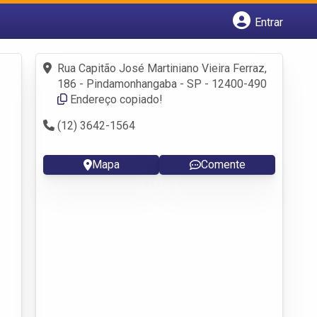
Entrar
Cadastrar empresa
Fazer login
Rua Capitão José Martiniano Vieira Ferraz,
Criar conta
186 - Pindamonhangaba - SP - 12400-490
Endereço copiado!
(12) 3642-1564
Mapa
Comente