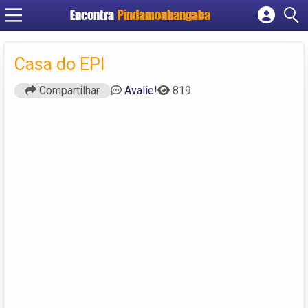
Encontra
Pindamonhangaba
Cadastrar empresa
Fazer login
Casa do EPI
Criar conta
Compartilhar
Avalie!
819