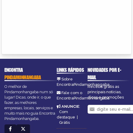
ENCONTRA
LINKS RÁPIDOS
NOVIDADES POR E-
PINDAMONHANGABA
MAIL
Sobre
EncontraPindamonhangaba
O melhor de
Receba grátis as
Pindamonhangaba num só
principais notícias,
Fale com o
lugar! Dicas, onde ir, o que
dicas e promoções
EncontraPindamonhangaba
fazer, as melhores
ANUNCIE
:
empresas, locais, serviços e
Com
muito mais no guia Encontra
destaque
|
Pindamonhangaba.
Grátis