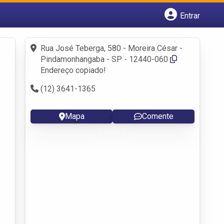
Entrar
Cadastrar empresa
Fazer login
Rua José Teberga, 580 - Moreira César -
Criar conta
Pindamonhangaba - SP - 12440-060
Endereço copiado!
(12) 3641-1365
Mapa
Comente