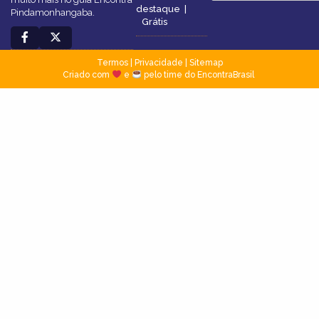
destaque
|
Pindamonhangaba.
Grátis
Termos
|
Privacidade
|
Sitemap
Criado com
e
pelo time do EncontraBrasil