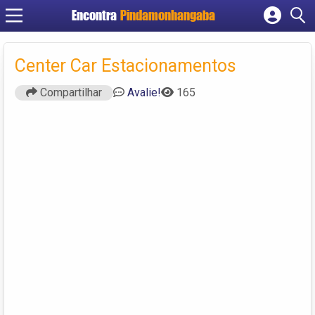
Encontra
Pindamonhangaba
Cadastrar empresa
Fazer login
Center Car Estacionamentos
Criar conta
Compartilhar
Avalie!
165