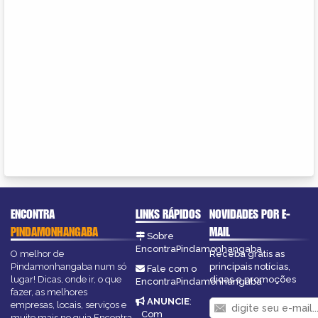
ENCONTRA
LINKS RÁPIDOS
NOVIDADES POR E-
PINDAMONHANGABA
MAIL
Sobre
EncontraPindamonhangaba
O melhor de
Receba grátis as
Pindamonhangaba num só
principais notícias,
Fale com o
lugar! Dicas, onde ir, o que
dicas e promoções
EncontraPindamonhangaba
fazer, as melhores
ANUNCIE
:
empresas, locais, serviços e
Com
muito mais no guia Encontra