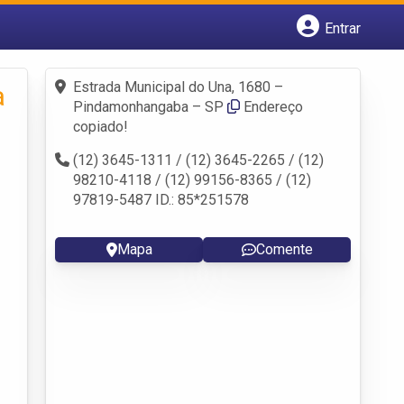
Entrar
Cadastrar empresa
Fazer login
Estrada Municipal do Una, 1680 –
a
Criar conta
Pindamonhangaba – SP
Endereço
copiado!
(12) 3645-1311 / (12) 3645-2265 / (12)
98210-4118 / (12) 99156-8365 / (12)
97819-5487 ID.: 85*251578
Mapa
Comente