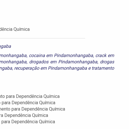
dência Química
ngaba
damonhangaba
,
cocaina em Pindamonhangaba
,
crack em
amonhangaba
,
drogados em Pindamonhangaba
,
drogas
angaba
,
recuperação em Pindamonhangaba
e
tratamento
nto para Dependência Química
o para Dependência Química
amento para Dependência Química
ara Dependência Química
o para Dependência Química