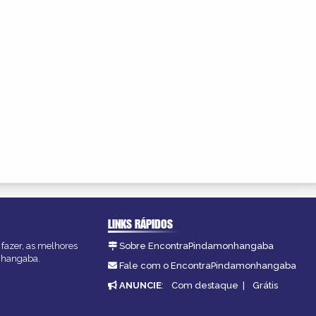
LINKS RÁPIDOS
fazer, as melhores
Sobre EncontraPindamonhangaba
onhangaba.
Fale com o EncontraPindamonhangaba
ANUNCIE
:
Com destaque
|
Grátis