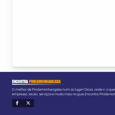
ENCONTRA
PINDAMONHANGABA
O melhor de Pindamonhangaba num só lugar! Dicas, onde ir, o que 
empresas, locais, serviços e muito mais no guia Encontra Pindam