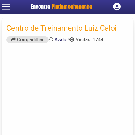
Encontra
Pindamonhangaba
Cadastrar empresa
Fazer login
Centro de Treinamento Luiz Caloi
Criar conta
Compartilhar
Avalie!
Visitas: 1744