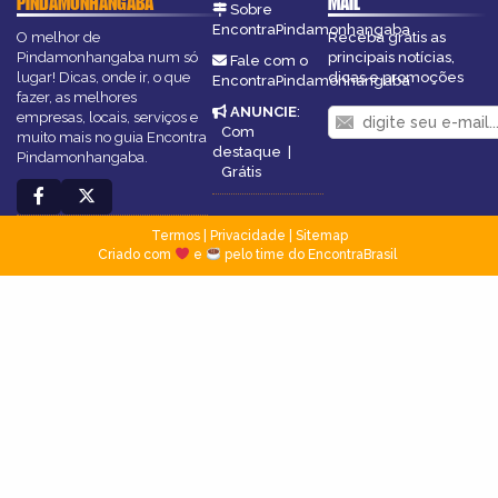
PINDAMONHANGABA
MAIL
Sobre
EncontraPindamonhangaba
O melhor de
Receba grátis as
Pindamonhangaba num só
principais notícias,
Fale com o
lugar! Dicas, onde ir, o que
dicas e promoções
EncontraPindamonhangaba
fazer, as melhores
ANUNCIE
:
empresas, locais, serviços e
Com
muito mais no guia Encontra
destaque
|
Pindamonhangaba.
Grátis
Termos
|
Privacidade
|
Sitemap
Criado com
e
pelo time do EncontraBrasil