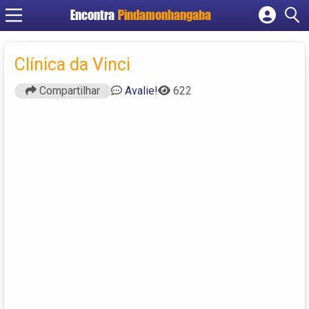
Encontra
Pindamonhangaba
Cadastrar empresa
Fazer login
Clínica da Vinci
Criar conta
Compartilhar
Avalie!
622