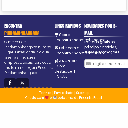
ENCONTRA
LINKS RÁPIDOS
NOVIDADES POR E-
PINDAMONHANGABA
MAIL
Sobre
EncontraPindamonhangaba
O melhor de
Receba grátis as
Pindamonhangaba num só
principais notícias,
Fale com o
lugar! Dicas, onde ir, o que
dicas e promoções
EncontraPindamonhangaba
fazer, as melhores
ANUNCIE
:
empresas, locais, serviços e
Com
muito mais no guia Encontra
destaque
|
Pindamonhangaba.
Grátis
Termos
|
Privacidade
|
Sitemap
Criado com
e
pelo time do EncontraBrasil