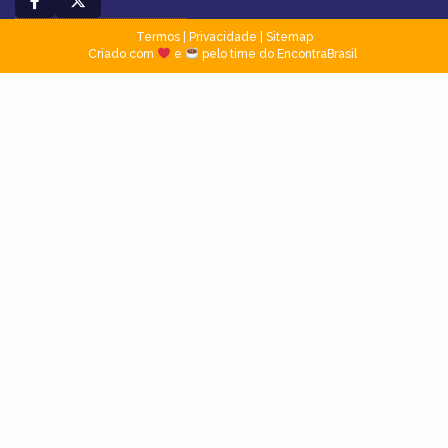
Termos
|
Privacidade
|
Sitemap
Criado com
e
pelo time do EncontraBrasil