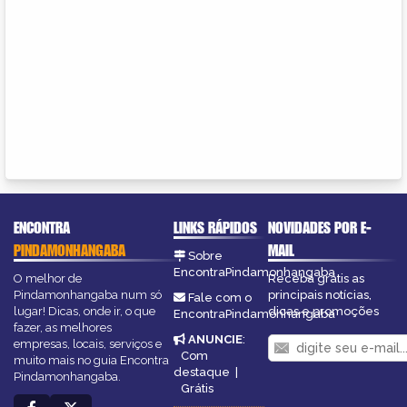
ENCONTRA
LINKS RÁPIDOS
NOVIDADES POR E-
PINDAMONHANGABA
MAIL
Sobre
EncontraPindamonhangaba
O melhor de
Receba grátis as
Pindamonhangaba num só
principais notícias,
Fale com o
lugar! Dicas, onde ir, o que
dicas e promoções
EncontraPindamonhangaba
fazer, as melhores
ANUNCIE
:
empresas, locais, serviços e
Com
muito mais no guia Encontra
destaque
|
Pindamonhangaba.
Grátis