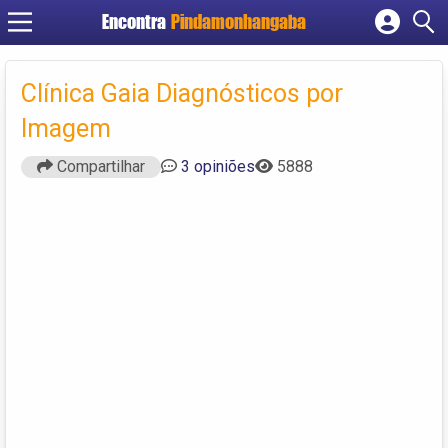
Encontra
Pindamonhangaba
Cadastrar empresa
Fazer login
Clínica Gaia Diagnósticos por
Criar conta
Imagem
Compartilhar
3 opiniões
5888