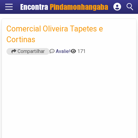
Encontra
Pindamonhangaba
Cadastrar empresa
Fazer login
Comercial Oliveira Tapetes e
Criar conta
Cortinas
Compartilhar
Avalie!
171