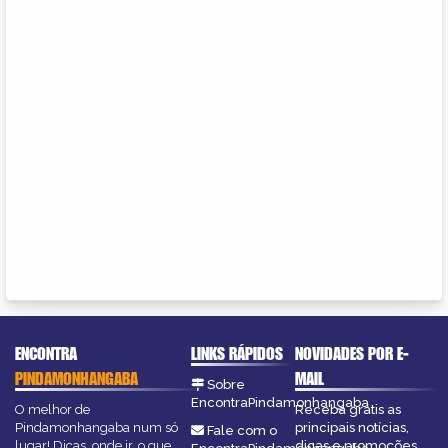
ENCONTRA
LINKS RÁPIDOS
NOVIDADES POR E-
PINDAMONHANGABA
MAIL
Sobre
EncontraPindamonhangaba
O melhor de
Receba grátis as
Pindamonhangaba num só
principais notícias,
Fale com o
lugar! Dicas, onde ir, o que
dicas e promoções