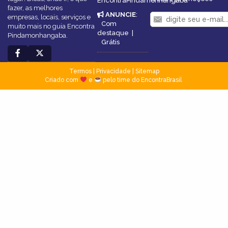
EncontraPindamonhangaba
fazer, as melhores
ANUNCIE
:
empresas, locais, serviços e
Com
muito mais no guia Encontra
destaque
|
Pindamonhangaba.
Grátis
Termos
|
Privacidade
|
Sitemap
Criado com
e
pelo time do EncontraBrasil