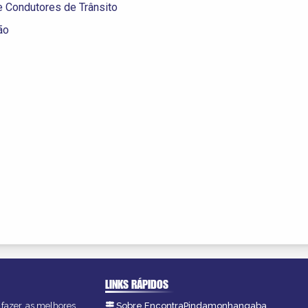
e Condutores de Trânsito
ão
LINKS RÁPIDOS
fazer, as melhores
Sobre EncontraPindamonhangaba