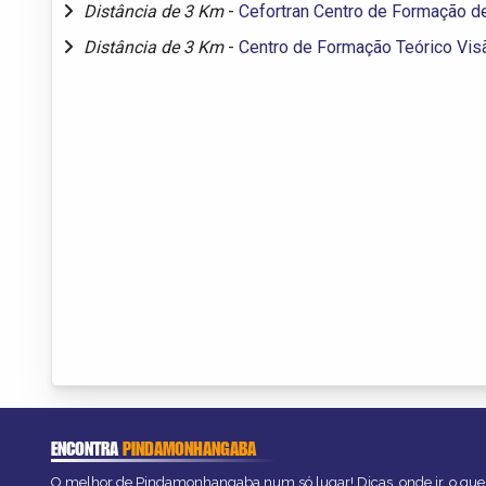
Distância de 3 Km
-
Cefortran Centro de Formação d
Distância de 3 Km
-
Centro de Formação Teórico Vis
ENCONTRA
PINDAMONHANGABA
O melhor de Pindamonhangaba num só lugar! Dicas, onde ir, o que 