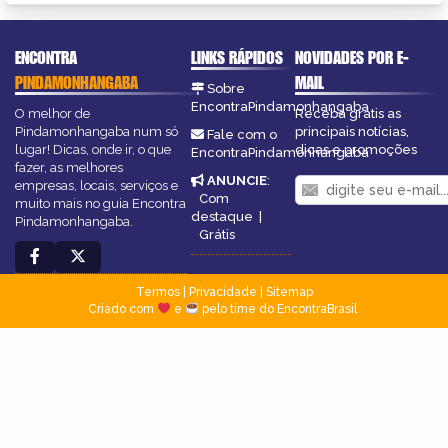
ENCONTRA
LINKS RÁPIDOS
NOVIDADES POR E-
PINDAMONHANGABA
MAIL
Sobre
EncontraPindamonhangaba
O melhor de
Receba grátis as
Pindamonhangaba num só
principais notícias,
Fale com o
lugar! Dicas, onde ir, o que
dicas e promoções
EncontraPindamonhangaba
fazer, as melhores
ANUNCIE
:
empresas, locais, serviços e
Com
muito mais no guia Encontra
destaque
|
Pindamonhangaba.
Grátis
Termos
|
Privacidade
|
Sitemap
Criado com
e
pelo time do EncontraBrasil