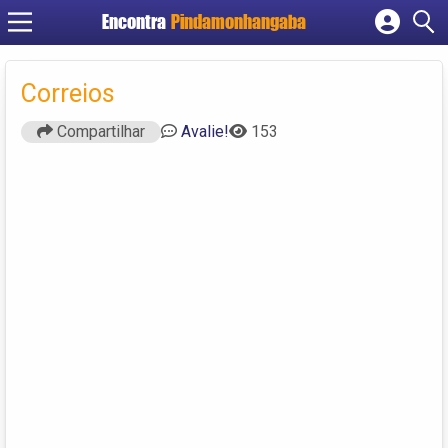
Encontra
Pindamonhangaba
Cadastrar empresa
Fazer login
Correios
Criar conta
Compartilhar
Avalie!
153