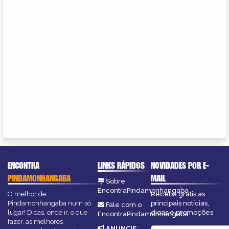
ENCONTRA
LINKS RÁPIDOS
NOVIDADES POR E-
PINDAMONHANGABA
MAIL
Sobre
EncontraPindamonhangaba
O melhor de
Receba grátis as
Pindamonhangaba num só
principais notícias,
Fale com o
lugar! Dicas, onde ir, o que
dicas e promoções
EncontraPindamonhangaba
fazer, as melhores
ANUNCIE
: