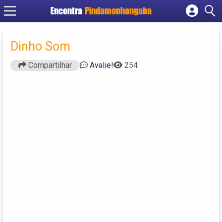
Encontra
Pindamonhangaba
Cadastrar empresa
Fazer login
Dinho Som
Criar conta
Compartilhar
Avalie!
254