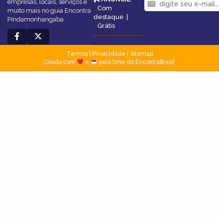
empresas, locais, serviços e
Com
muito mais no guia Encontra
destaque
|
Pindamonhangaba.
Grátis
Termos
|
Privacidade
|
Sitemap
Criado com
e
pelo time do EncontraBrasil