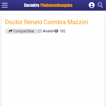
Encontra
Pindamonhangaba
Cadastrar empresa
Fazer login
Doutor Renato Coimbra Mazzini
Criar conta
Compartilhar
Avalie!
182