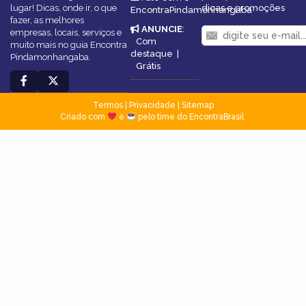
lugar! Dicas, onde ir, o que
dicas e promoções
EncontraPindamonhangaba
fazer, as melhores
ANUNCIE
:
empresas, locais, serviços e
Com
muito mais no guia Encontra
destaque
|
Pindamonhangaba.
Grátis
Termos
|
Privacidade
|
Sitemap
Criado com
e
pelo time do EncontraBrasil