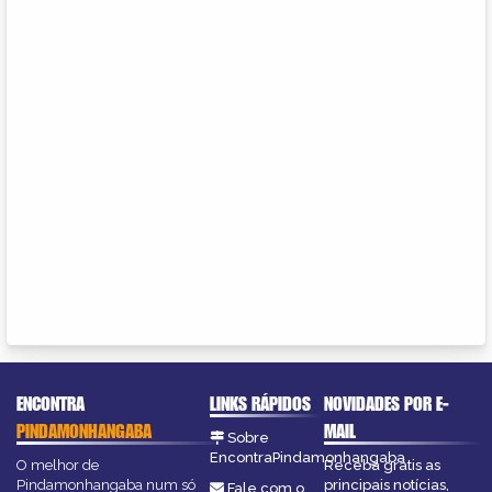
ENCONTRA
LINKS RÁPIDOS
NOVIDADES POR E-
PINDAMONHANGABA
MAIL
Sobre
EncontraPindamonhangaba
O melhor de
Receba grátis as
Pindamonhangaba num só
principais notícias,
Fale com o