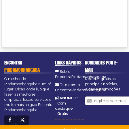
ENCONTRA
LINKS RÁPIDOS
NOVIDADES POR E-
PINDAMONHANGABA
MAIL
Sobre
EncontraPindamonhangaba
O melhor de
Receba grátis as
Pindamonhangaba num só
principais notícias,
Fale com o
lugar! Dicas, onde ir, o que
dicas e promoções
EncontraPindamonhangaba
fazer, as melhores
ANUNCIE
:
empresas, locais, serviços e
Com
muito mais no guia Encontra
destaque
|
Pindamonhangaba.
Grátis