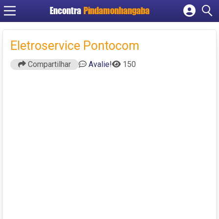
Encontra
Pindamonhangaba
Cadastrar empresa
Fazer login
Eletroservice Pontocom
Criar conta
Compartilhar
Avalie!
150