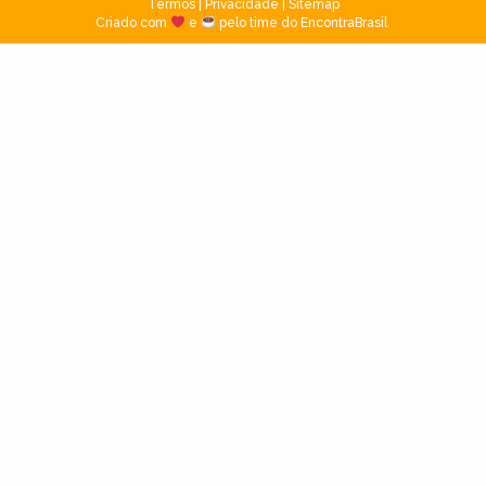
Termos
|
Privacidade
|
Sitemap
Criado com
e
pelo time do EncontraBrasil