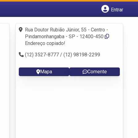
Entrar
Cadastrar empresa
Fazer login
Rua Doutor Rubião Júnior, 55 - Centro -
Criar conta
Pindamonhangaba - SP - 12400-450
Endereço copiado!
(12) 3527-8777 / (12) 98198-2299
Mapa
Comente