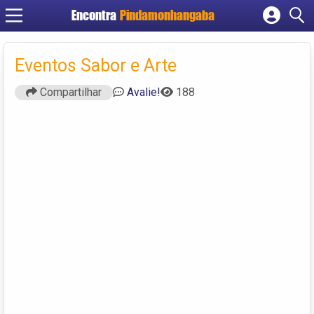
Encontra
Pindamonhangaba
Cadastrar empresa
Fazer login
Eventos Sabor e Arte
Criar conta
Compartilhar
Avalie!
188