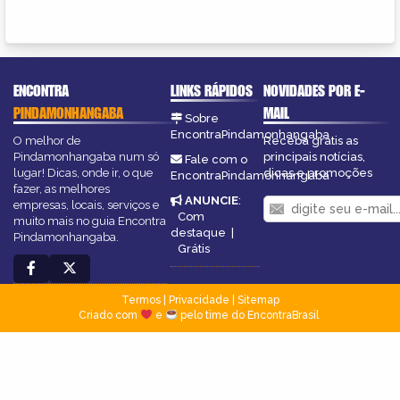
ENCONTRA
LINKS RÁPIDOS
NOVIDADES POR E-
PINDAMONHANGABA
MAIL
Sobre
EncontraPindamonhangaba
O melhor de
Receba grátis as
Pindamonhangaba num só
principais notícias,
Fale com o
lugar! Dicas, onde ir, o que
dicas e promoções
EncontraPindamonhangaba
fazer, as melhores
ANUNCIE
:
empresas, locais, serviços e
Com
muito mais no guia Encontra
destaque
|
Pindamonhangaba.
Grátis
Termos
|
Privacidade
|
Sitemap
Criado com
e
pelo time do EncontraBrasil