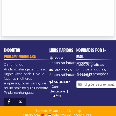
ENCONTRA
LINKS RÁPIDOS
NOVIDADES POR E-
PINDAMONHANGABA
MAIL
Sobre
EncontraPindamonhangaba
O melhor de
Receba grátis as
Pindamonhangaba num só
principais notícias,
Fale com o
lugar! Dicas, onde ir, o que
dicas e promoções
EncontraPindamonhangaba
fazer, as melhores
ANUNCIE
:
empresas, locais, serviços e
Com
muito mais no guia Encontra
destaque
|
Pindamonhangaba.
Grátis
Termos
|
Privacidade
|
Sitemap
Criado com
e
pelo time do EncontraBrasil