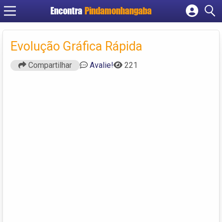
Encontra
Pindamonhangaba
Cadastrar empresa
Fazer login
Evolução Gráfica Rápida
Criar conta
Compartilhar
Avalie!
221