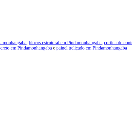
ndamonhangaba
,
blocos estrutural em Pindamonhangaba
,
cortina de co
ncreto em Pindamonhangaba
e
painel treliçado em Pindamonhangaba