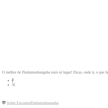
ENCONTRA
PINDAMONHANGABA
O melhor de Pindamonhangaba num só lugar! Dicas, onde ir, o que fa
LINKS RÁPIDOS
Sobre EncontraPindamonhangaba