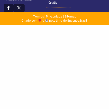
Grátis
Termos
|
Privacidade
|
Sitemap
Criado com
e
pelo time do EncontraBrasil