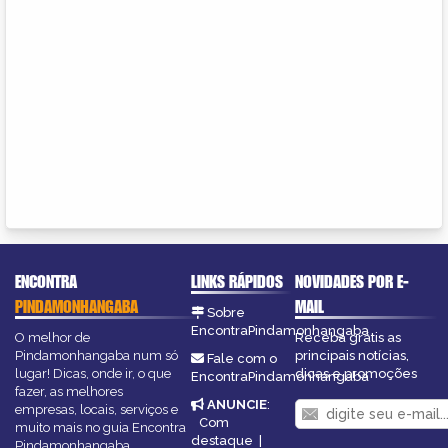
ENCONTRA
LINKS RÁPIDOS
NOVIDADES POR E-
PINDAMONHANGABA
MAIL
Sobre
EncontraPindamonhangaba
O melhor de
Receba grátis as
Pindamonhangaba num só
principais notícias,
Fale com o
lugar! Dicas, onde ir, o que
dicas e promoções
EncontraPindamonhangaba
fazer, as melhores
ANUNCIE
:
empresas, locais, serviços e
Com
muito mais no guia Encontra
destaque
|
Pindamonhangaba.