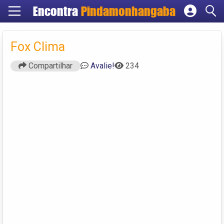
Encontra
Pindamonhangaba
Cadastrar empresa
Fazer login
Fox Clima
Criar conta
Compartilhar
Avalie!
234