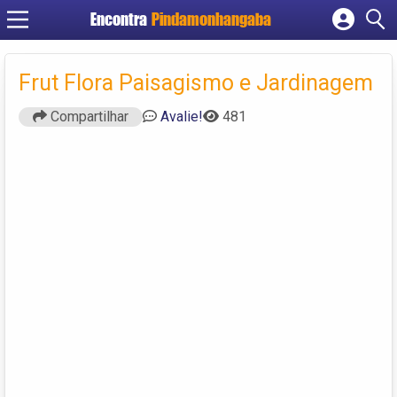
Encontra
Pindamonhangaba
Cadastrar empresa
Fazer login
Frut Flora Paisagismo e Jardinagem
Criar conta
Compartilhar
Avalie!
481