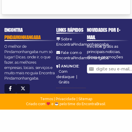
ENCONTRA
LINKS RÁPIDOS
NOVIDADES POR E-
PINDAMONHANGABA
MAIL
Sobre
EncontraPindamonhangaba
O melhor de
Receba grátis as
Pindamonhangaba num só
principais notícias,
Fale com o
lugar! Dicas, onde ir, o que
dicas e promoções
EncontraPindamonhangaba
fazer, as melhores
ANUNCIE
:
empresas, locais, serviços e
Com
muito mais no guia Encontra
destaque
|
Pindamonhangaba.
Grátis
Termos
|
Privacidade
|
Sitemap
Criado com
e
pelo time do EncontraBrasil