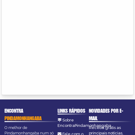
ENCONTRA
LINKS RÁPIDOS
NOVIDADES POR E-
PINDAMONHANGABA
MAIL
Sobre
EncontraPindamonhangaba
O melhor de
Receba grátis as
Pindamonhangaba num só
principais notícias,
Fale com o