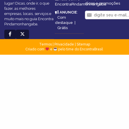
lugar! Dicas, onde ir, o que
dicas e promoções
EncontraPindamonhangaba
fazer, as melhores
ANUNCIE
:
empresas, locais, serviços e
Com
muito mais no guia Encontra
destaque
|
Pindamonhangaba.
Grátis
Termos
|
Privacidade
|
Sitemap
Criado com
e
pelo time do EncontraBrasil