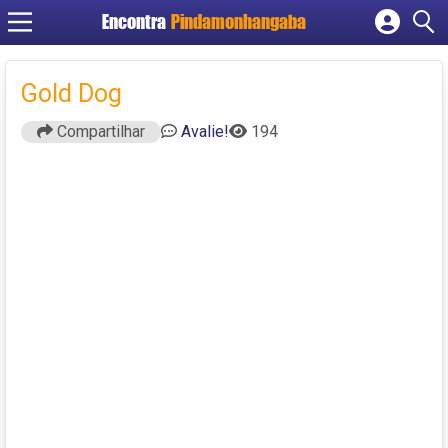
Encontra
Pindamonhangaba
Cadastrar empresa
Fazer login
Gold Dog
Criar conta
Compartilhar
Avalie!
194