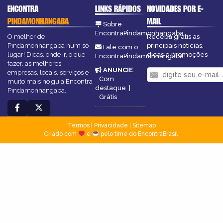
ENCONTRA
LINKS RÁPIDOS
NOVIDADES POR E-
PINDAMONHANGABA
MAIL
Sobre
EncontraPindamonhangaba
O melhor de
Receba grátis as
Pindamonhangaba num só
principais notícias,
Fale com o
lugar! Dicas, onde ir, o que
dicas e promoções
EncontraPindamonhangaba
fazer, as melhores
ANUNCIE
:
empresas, locais, serviços e
Com
muito mais no guia Encontra
destaque
|
Pindamonhangaba.
Grátis
Termos
|
Privacidade
|
Sitemap
Criado com
e
pelo time do EncontraBrasil