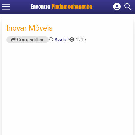
Encontra
Pindamonhangaba
Cadastrar empresa
Fazer login
Inovar Móveis
Criar conta
Compartilhar
Avalie!
1217