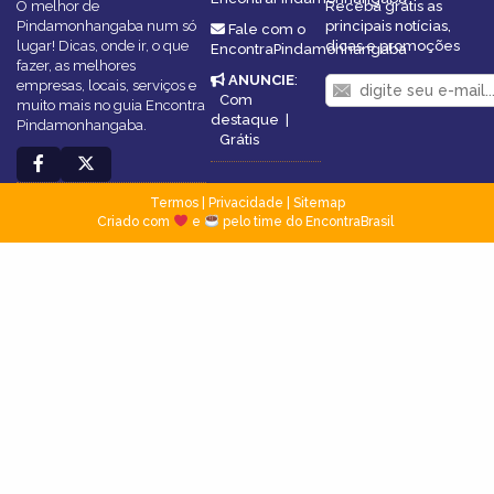
O melhor de
Receba grátis as
Pindamonhangaba num só
principais notícias,
Fale com o
lugar! Dicas, onde ir, o que
dicas e promoções
EncontraPindamonhangaba
fazer, as melhores
ANUNCIE
:
empresas, locais, serviços e
Com
muito mais no guia Encontra
destaque
|
Pindamonhangaba.
Grátis
Termos
|
Privacidade
|
Sitemap
Criado com
e
pelo time do EncontraBrasil