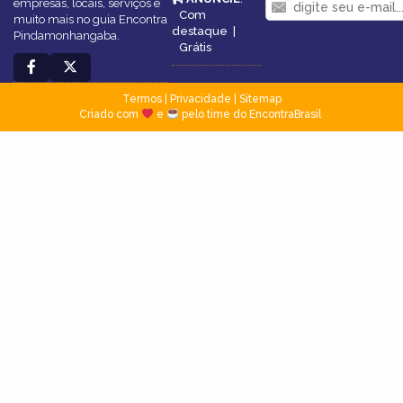
empresas, locais, serviços e
Com
muito mais no guia Encontra
destaque
|
Pindamonhangaba.
Grátis
Termos
|
Privacidade
|
Sitemap
Criado com
e
pelo time do EncontraBrasil