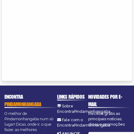
ENCONTRA
LINKS RÁPIDOS
NOVIDADES POR E-
PINDAMONHANGABA
MAIL
Sobre
EncontraPindamonhangaba
O melhor de
Receba grátis as
Pindamonhangaba num só
principais notícias,
Fale com o
lugar! Dicas, onde ir, o que
dicas e promoções
EncontraPindamonhangaba
fazer, as melhores
ANUNCIE
: