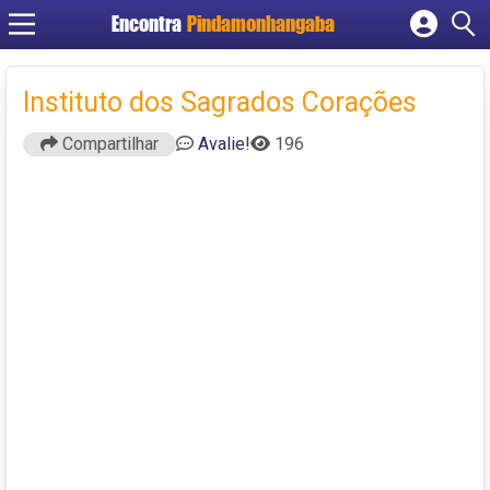
Encontra
Pindamonhangaba
Cadastrar empresa
Fazer login
Instituto dos Sagrados Corações
Criar conta
Compartilhar
Avalie!
196