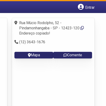
Entrar
Cadastrar empresa
Fazer login
Rua Múcio Rodolpho, 52 -
Criar conta
Pindamonhangaba - SP - 12423-120
Endereço copiado!
(12) 3643-1676
Mapa
Comente