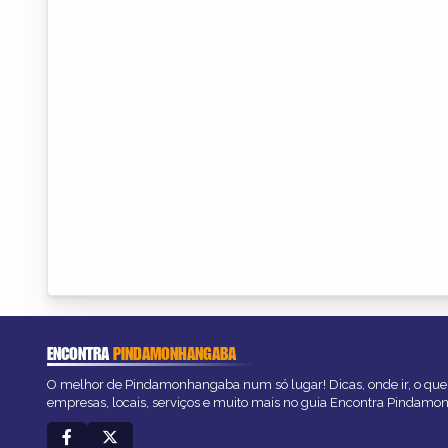
ENCONTRA
PINDAMONHANGABA
O melhor de Pindamonhangaba num só lugar! Dicas, onde ir, o que 
empresas, locais, serviços e muito mais no guia Encontra Pindam