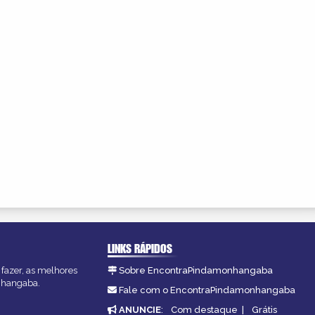
LINKS RÁPIDOS
fazer, as melhores
Sobre EncontraPindamonhangaba
onhangaba.
Fale com o EncontraPindamonhangaba
ANUNCIE
:
Com destaque
|
Grátis