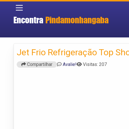
Encontra
Pindamonhangaba
Jet Frio Refrigeração Top Sh
Compartilhar
Avalie!
Visitas: 207