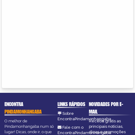
ENCONTRA
LINKS RÁPIDOS
NOVIDADES POR E-
PINDAMONHANGABA
MAIL
Sobre
EncontraPindamonhangaba
O melhor de
Receba grátis as
Pindamonhangaba num só
principais notícias,
Fale com o
lugar! Dicas, onde ir, o que
dicas e promoções
EncontraPindamonhangaba