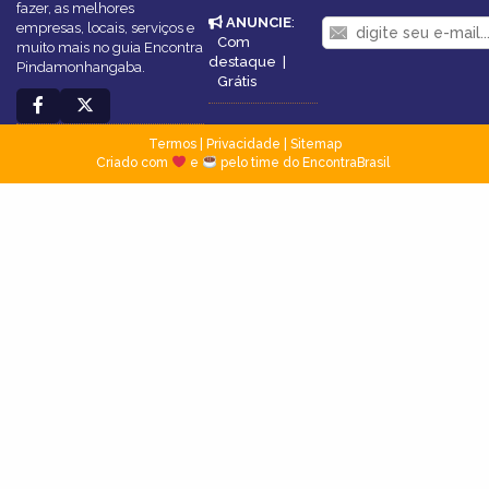
fazer, as melhores
ANUNCIE
:
empresas, locais, serviços e
Com
muito mais no guia Encontra
destaque
|
Pindamonhangaba.
Grátis
Termos
|
Privacidade
|
Sitemap
Criado com
e
pelo time do EncontraBrasil