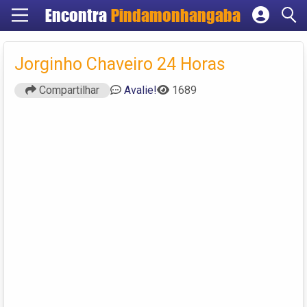
Encontra
Pindamonhangaba
Cadastrar empresa
Fazer login
Jorginho Chaveiro 24 Horas
Criar conta
Compartilhar
Avalie!
1689