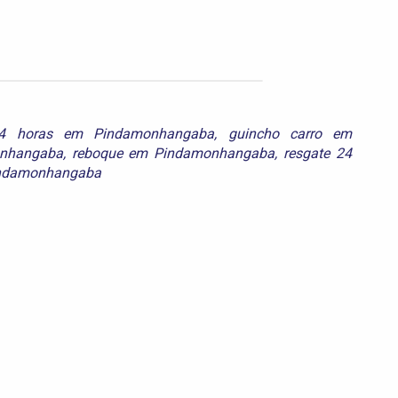
24 horas em Pindamonhangaba
,
guincho carro em
onhangaba
,
reboque em Pindamonhangaba
,
resgate 24
Pindamonhangaba