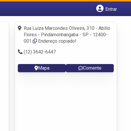
Entrar
Cadastrar empresa
Fazer login
Rua Luiza Marcondes Oliveira, 310 - Abílio
Criar conta
Flores - Pindamonhangaba - SP - 12400-
001
Endereço copiado!
(12) 3642-6447
Mapa
Comente