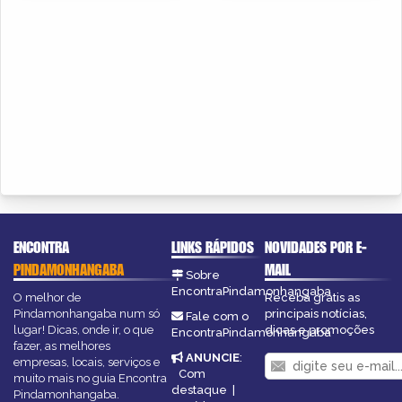
ENCONTRA
LINKS RÁPIDOS
NOVIDADES POR E-
PINDAMONHANGABA
MAIL
Sobre
EncontraPindamonhangaba
O melhor de
Receba grátis as
Pindamonhangaba num só
principais notícias,
Fale com o
lugar! Dicas, onde ir, o que
dicas e promoções
EncontraPindamonhangaba
fazer, as melhores
ANUNCIE
:
empresas, locais, serviços e
Com
muito mais no guia Encontra
destaque
|
Pindamonhangaba.