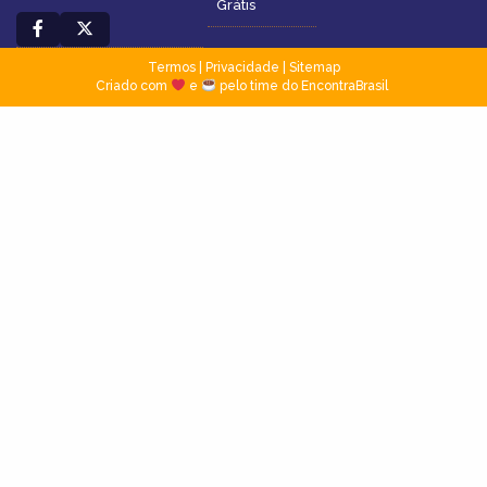
Grátis
Termos
|
Privacidade
|
Sitemap
Criado com
e
pelo time do EncontraBrasil