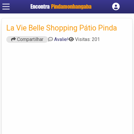
Encontra
Pindamonhangaba
Cadastrar empresa
Fazer login
La Vie Belle Shopping Pátio Pinda
Criar conta
Compartilhar
Avalie!
Visitas: 201