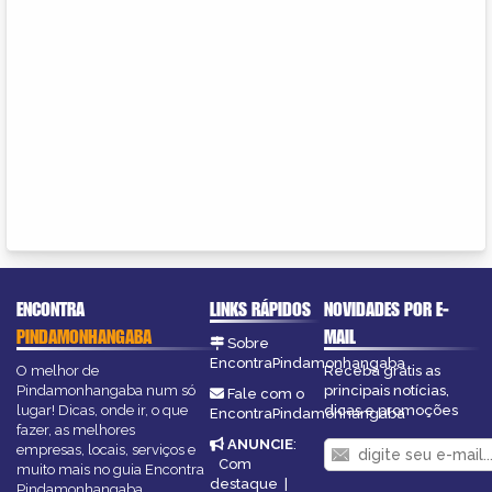
ENCONTRA
LINKS RÁPIDOS
NOVIDADES POR E-
PINDAMONHANGABA
MAIL
Sobre
EncontraPindamonhangaba
O melhor de
Receba grátis as
Pindamonhangaba num só
principais notícias,
Fale com o
lugar! Dicas, onde ir, o que
dicas e promoções
EncontraPindamonhangaba
fazer, as melhores
ANUNCIE
:
empresas, locais, serviços e
Com
muito mais no guia Encontra
destaque
|
Pindamonhangaba.