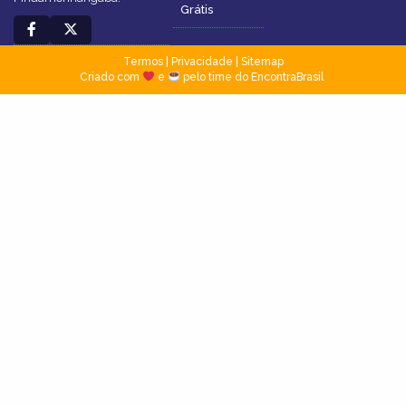
Grátis
Termos
|
Privacidade
|
Sitemap
Criado com
e
pelo time do EncontraBrasil