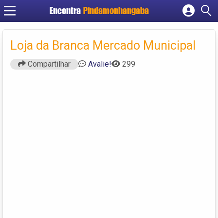
Encontra
Pindamonhangaba
Cadastrar empresa
Fazer login
Loja da Branca Mercado Municipal
Criar conta
Compartilhar
Avalie!
299