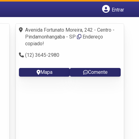
Entrar
Cadastrar empresa
Fazer login
Avenida Fortunato Moreira, 242 - Centro -
Criar conta
Pindamonhangaba - SP
Endereço
copiado!
(12) 3645-2980
Mapa
Comente