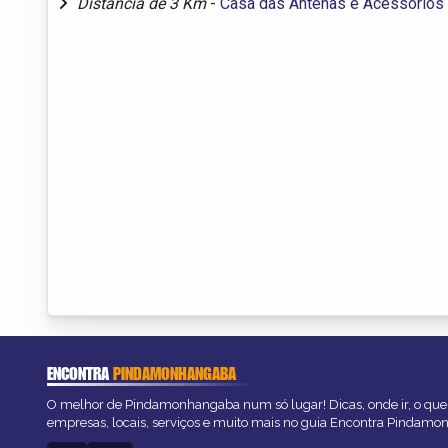
Distância de 3 Km
-
Casa das Antenas e Acessórios
ENCONTRA
PINDAMONHANGABA
O melhor de Pindamonhangaba num só lugar! Dicas, onde ir, o que 
empresas, locais, serviços e muito mais no guia Encontra Pindam