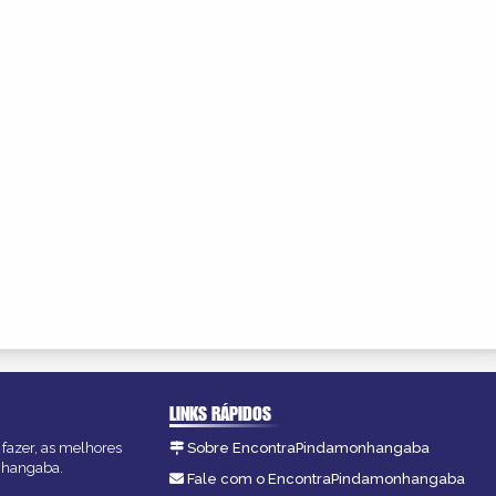
LINKS RÁPIDOS
fazer, as melhores
Sobre EncontraPindamonhangaba
onhangaba.
Fale com o EncontraPindamonhangaba