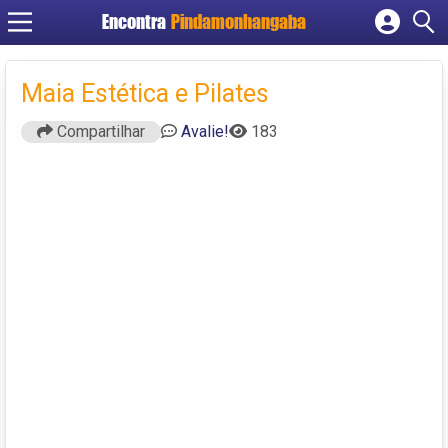
Encontra
Pindamonhangaba
Cadastrar empresa
Fazer login
Maia Estética e Pilates
Criar conta
Compartilhar
Avalie!
183