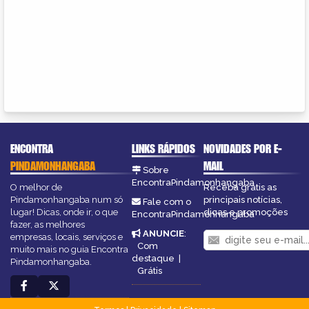
ENCONTRA
LINKS RÁPIDOS
NOVIDADES POR E-
PINDAMONHANGABA
MAIL
Sobre
EncontraPindamonhangaba
O melhor de
Receba grátis as
Pindamonhangaba num só
principais notícias,
Fale com o
lugar! Dicas, onde ir, o que
dicas e promoções
EncontraPindamonhangaba
fazer, as melhores
ANUNCIE
:
empresas, locais, serviços e
Com
muito mais no guia Encontra
destaque
|
Pindamonhangaba.
Grátis