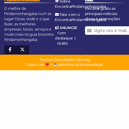
Sobre
EncontraPindamonhangaba
O melhor de
Receba grátis as
Pindamonhangaba num só
principais notícias,
Fale com o
lugar! Dicas, onde ir, o que
dicas e promoções
EncontraPindamonhangaba
fazer, as melhores
ANUNCIE
:
empresas, locais, serviços e
Com
muito mais no guia Encontra
destaque
|
Pindamonhangaba.
Grátis
Termos
|
Privacidade
|
Sitemap
Criado com
e
pelo time do EncontraBrasil