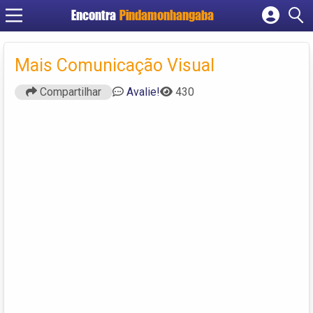
Encontra
Pindamonhangaba
Cadastrar empresa
Fazer login
Mais Comunicação Visual
Criar conta
Compartilhar
Avalie!
430