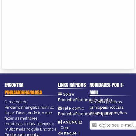
ENCONTRA
LINKS RÁPIDOS
NOVIDADES POR E-
PINDAMONHANGABA
MAIL
Sobre
EncontraPindamonhangaba
O melhor de
Receba grátis as
Pindamonhangaba num só
principais notícias,
Fale com o
lugar! Dicas, onde ir, o que
dicas e promoções
EncontraPindamonhangaba
fazer, as melhores
ANUNCIE
:
empresas, locais, serviços e
Com
muito mais no guia Encontra
destaque
|
Pindamonhangaba.