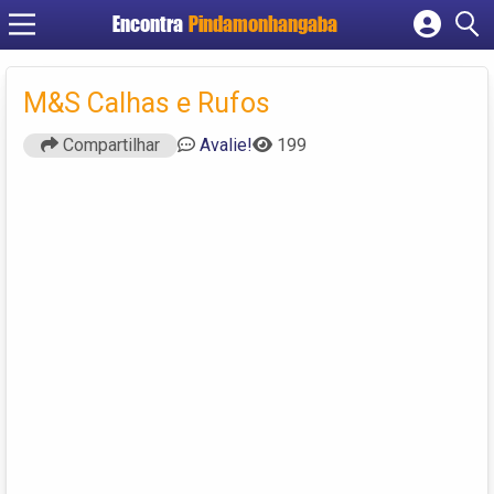
Encontra
Pindamonhangaba
Cadastrar empresa
Fazer login
M&S Calhas e Rufos
Criar conta
Compartilhar
Avalie!
199