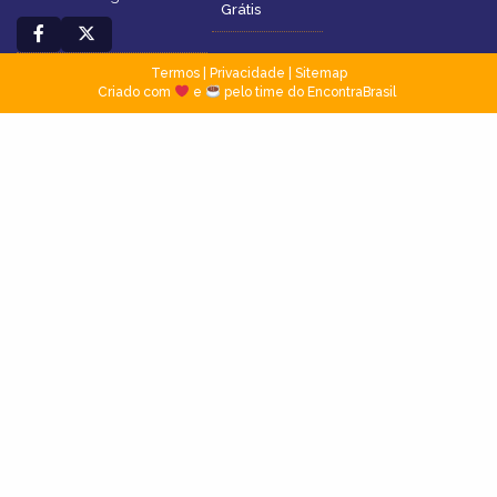
Grátis
Termos
|
Privacidade
|
Sitemap
Criado com
e
pelo time do EncontraBrasil