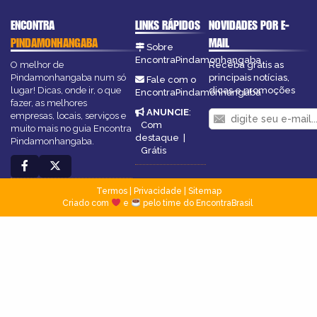
ENCONTRA
LINKS RÁPIDOS
NOVIDADES POR E-
PINDAMONHANGABA
MAIL
Sobre
EncontraPindamonhangaba
O melhor de
Receba grátis as
Pindamonhangaba num só
principais notícias,
Fale com o
lugar! Dicas, onde ir, o que
dicas e promoções
EncontraPindamonhangaba
fazer, as melhores
ANUNCIE
:
empresas, locais, serviços e
Com
muito mais no guia Encontra
destaque
|
Pindamonhangaba.
Grátis
Termos
|
Privacidade
|
Sitemap
Criado com
e
pelo time do EncontraBrasil