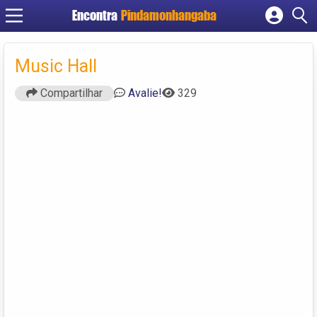
Encontra
Pindamonhangaba
Cadastrar empresa
Fazer login
Music Hall
Criar conta
Compartilhar
Avalie!
329