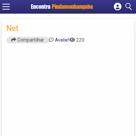
Encontra
Pindamonhangaba
Cadastrar empresa
Fazer login
Net
Criar conta
Compartilhar
Avalie!
220