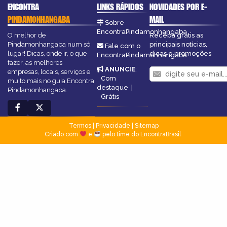
ENCONTRA
LINKS RÁPIDOS
NOVIDADES POR E-
PINDAMONHANGABA
MAIL
Sobre
EncontraPindamonhangaba
O melhor de
Receba grátis as
Pindamonhangaba num só
principais notícias,
Fale com o
lugar! Dicas, onde ir, o que
dicas e promoções
EncontraPindamonhangaba
fazer, as melhores
ANUNCIE
:
empresas, locais, serviços e
Com
muito mais no guia Encontra
destaque
|
Pindamonhangaba.
Grátis
Termos
|
Privacidade
|
Sitemap
Criado com
e
pelo time do EncontraBrasil