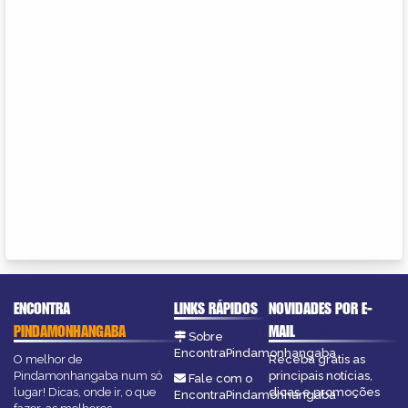
ENCONTRA
LINKS RÁPIDOS
NOVIDADES POR E-
PINDAMONHANGABA
MAIL
Sobre
EncontraPindamonhangaba
O melhor de
Receba grátis as
Pindamonhangaba num só
principais notícias,
Fale com o
lugar! Dicas, onde ir, o que
dicas e promoções
EncontraPindamonhangaba