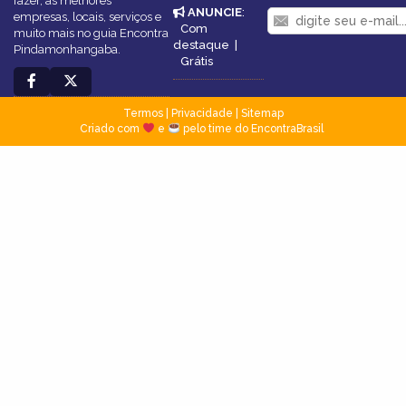
fazer, as melhores
ANUNCIE
:
empresas, locais, serviços e
Com
muito mais no guia Encontra
destaque
|
Pindamonhangaba.
Grátis
Termos
|
Privacidade
|
Sitemap
Criado com
e
pelo time do EncontraBrasil