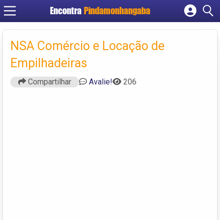
Encontra
Pindamonhangaba
Cadastrar empresa
Fazer login
NSA Comércio e Locação de
Criar conta
Empilhadeiras
Compartilhar
Avalie!
206