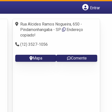
Entrar
Cadastrar empresa
Fazer login
Rua Alcides Ramos Nogueira, 650 -
Criar conta
Pindamonhangaba - SP
Endereço
copiado!
(12) 3527-1056
Mapa
Comente