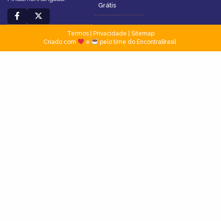
Grátis
Termos
|
Privacidade
|
Sitemap
Criado com
e
pelo time do EncontraBrasil