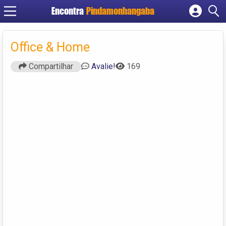
Encontra
Pindamonhangaba
Cadastrar empresa
Fazer login
Office & Home
Criar conta
Compartilhar
Avalie!
169