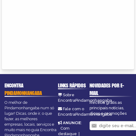
ENCONTRA
LINKS RÁPIDOS
NOVIDADES POR E-
PINDAMONHANGABA
MAIL
Sobre
EncontraPindamonhangaba
O melhor de
Receba grátis as
Pindamonhangaba num só
principais notícias,
Fale com o
lugar! Dicas, onde ir, o que
dicas e promoções
EncontraPindamonhangaba
fazer, as melhores
ANUNCIE
:
empresas, locais, serviços e
Com
muito mais no guia Encontra
destaque
|
Pindamonhangaba.