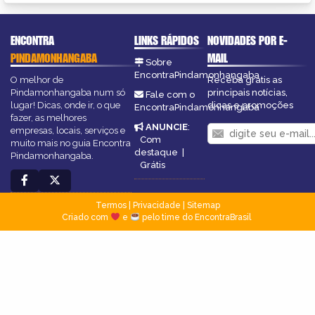
ENCONTRA
LINKS RÁPIDOS
NOVIDADES POR E-
PINDAMONHANGABA
MAIL
Sobre
EncontraPindamonhangaba
O melhor de
Receba grátis as
Pindamonhangaba num só
principais notícias,
Fale com o
lugar! Dicas, onde ir, o que
dicas e promoções
EncontraPindamonhangaba
fazer, as melhores
ANUNCIE
:
empresas, locais, serviços e
Com
muito mais no guia Encontra
destaque
|
Pindamonhangaba.
Grátis
Termos
|
Privacidade
|
Sitemap
Criado com
e
pelo time do EncontraBrasil