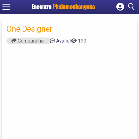
Encontra
Pindamonhangaba
Cadastrar empresa
Fazer login
One Designer
Criar conta
Compartilhar
Avalie!
190