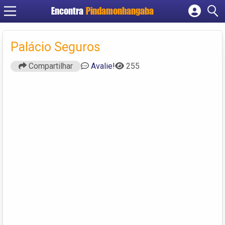
Encontra
Pindamonhangaba
Cadastrar empresa
Fazer login
Palácio Seguros
Criar conta
Compartilhar
Avalie!
255