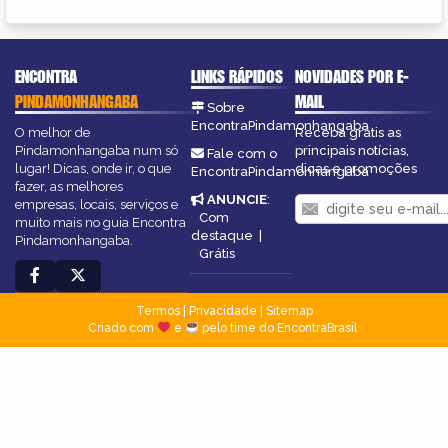
ENCONTRA
LINKS RÁPIDOS
NOVIDADES POR E-
PINDAMONHANGABA
MAIL
Sobre
EncontraPindamonhangaba
O melhor de
Receba grátis as
Pindamonhangaba num só
principais notícias,
Fale com o
lugar! Dicas, onde ir, o que
dicas e promoções
EncontraPindamonhangaba
fazer, as melhores
ANUNCIE
:
empresas, locais, serviços e
Com
muito mais no guia Encontra
destaque
|
Pindamonhangaba.
Grátis
Termos
|
Privacidade
|
Sitemap
Criado com
e
pelo time do EncontraBrasil