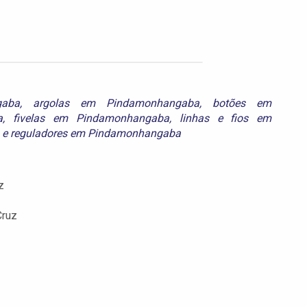
gaba
,
argolas em Pindamonhangaba
,
botões em
a
,
fivelas em Pindamonhangaba
,
linhas e fios em
e
reguladores em Pindamonhangaba
z
Cruz