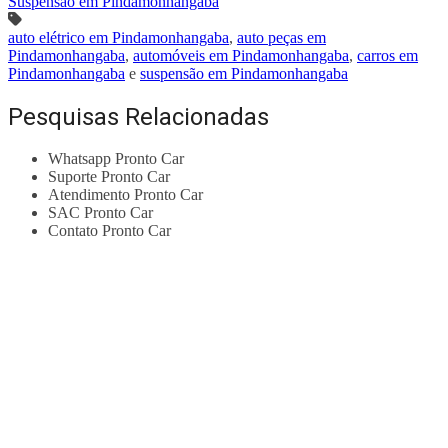
Suspensão em Pindamonhangaba
auto elétrico em Pindamonhangaba
,
auto peças em
Pindamonhangaba
,
automóveis em Pindamonhangaba
,
carros em
Pindamonhangaba
e
suspensão em Pindamonhangaba
Pesquisas Relacionadas
Whatsapp Pronto Car
Suporte Pronto Car
Atendimento Pronto Car
SAC Pronto Car
Contato Pronto Car